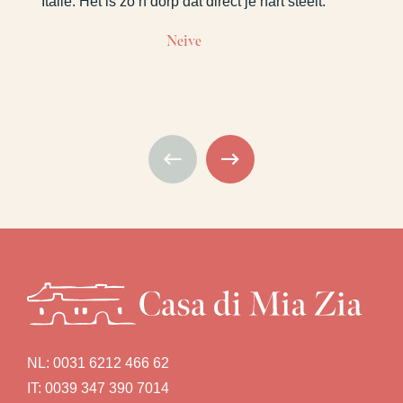
Italië. Het is zo’n dorp dat direct je hart steelt.
Neive
NL:
0031 6212 466 62
IT:
0039 347 390 7014