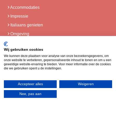
Accommodaties
Impressie
Italiaans genieten
Omgeving
Post van tante
Wij gebruiken cookies
We kunnen deze plaatsen voor analyse van onze bezoekersgegevens, om
De leukste brief op je digitale deurmat over
onze website te verbeteren, gepersonaliseerde inhoud te tonen en om u een
geweldige website-ervaring te bieden. Voor meer informatie over de cookies
Piemonte.
die we gebruiken opent u de instellingen.
Stuur mij post
Accepteer alles
Weigeren
Nee, pas aan
Translate